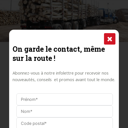
On garde le contact, même
sur la route !
BESOIN DE FINANCEMENT
Abonnez-vous à notre infolettre pour recevoir nos
POUR L’ACHAT D’UN CAMION
nouveautés, conseils et promos avant tout le monde.
?
Au fil des ans, nous avons établi de forts liens avec
diverses institutions financières, nous permettant
d’offrir à nos clients une vaste gamme d’options de