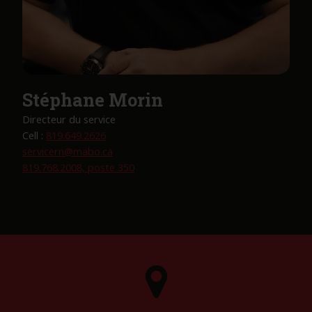
Stéphane Morin
Directeur du service
Cell :
819.649.2626
servicern@mabo.ca
819.768.2008, poste 350