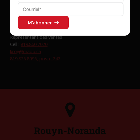
M'abonner
Keven Roy
Représentant des ventes
Cell :
819.860.7020
kroy@mabo.ca
819.825.8995, poste 242
Rouyn-Noranda