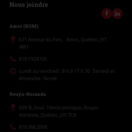
Nous joindre
Amos (KGM)
671 Avenue du Parc, Amos, Québec, J9T
4M1
819.732.8105
Lundi au vendredi : 8 h à 17 h 30 Samedi et
dimanche : fermé
Rouyn-Noranda
559-B, boul. Témiscamingue, Rouyn-
Noranda, Québec, J9X 7C8
819.768.2008