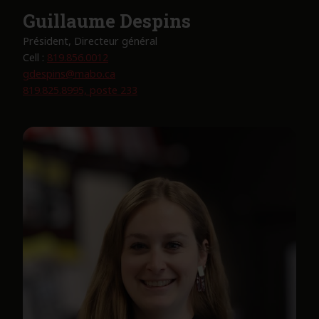
Guillaume Despins
Président, Directeur général
Cell :
819.856.0012
gdespins@mabo.ca
819.825.8995, poste 233