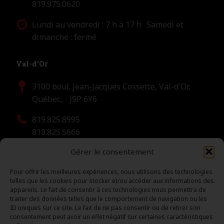
819.975.0620
Lundi au vendredi : 7 h à 17 h Samedi et
dimanche : fermé
Val-d’Or
3100 boul. Jean-Jacques Cossette, Val-d'Or,
Québec, J9P 6Y6
819.825.8995
819.825.5666
Gérer le consentement
Lundi au vendredi : 7 h 30 à 17 h Samedi et
dimanche : fermé
Pour offrir les meilleures expériences, nous utilisons des technologies
telles que les cookies pour stocker et/ou accéder aux informations des
appareils. Le fait de consentir à ces technologies nous permettra de
1.877.732.5324 (remorquage 24/7)
traiter des données telles que le comportement de navigation ou les
ID uniques sur ce site. Le fait de ne pas consentir ou de retirer son
1.866.825.6226 (ligne sans frais)
consentement peut avoir un effet négatif sur certaines caractéristiques